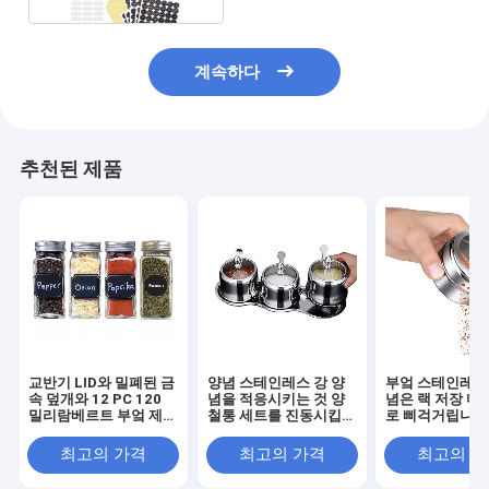
계속하다
추천된 제품
교반기 LID와 밀폐된 금
양념 스테인레스 강 양
부엌 스테인레스 
속 덮개와 12 PC 120
념을 적응시키는 것 양
념은 랙 저장 마
밀리람베르트 부엌 제곱
철통 세트를 진동시킵니
로 삐걱거립니다
양념 병
다
최고의 가격
최고의 가격
최고의 