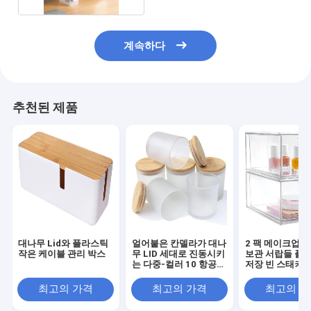
계속하다
추천된 제품
대나무 Lid와 플라스틱
얼어붙은 칸델라가 대나
2 팩 메이크업 
작은 케이블 관리 박스
무 LID 세대로 진동시키
보관 서랍들 플
는 다중-컬러 10 항공
저장 빈 스태커
회사 코드
최고의 가격
최고의 가격
최고의 